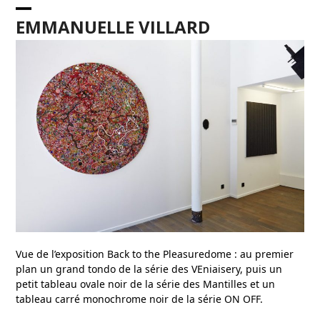
Skip
Open
Close
to
EMMANUELLE VILLARD
content
mobile
mobile
menu
menu
Vue de l’exposition Back to the Pleasuredome : au premier
plan un grand tondo de la série des VEniaisery, puis un
petit tableau ovale noir de la série des Mantilles et un
tableau carré monochrome noir de la série ON OFF.