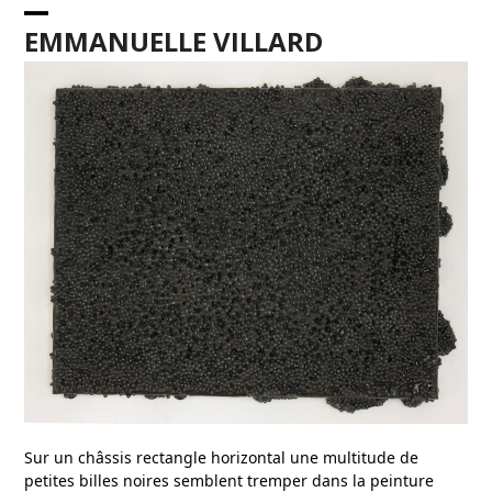
Skip
Open
Close
to
EMMANUELLE VILLARD
content
mobile
mobile
menu
menu
Sur un châssis rectangle horizontal une multitude de
petites billes noires semblent tremper dans la peinture