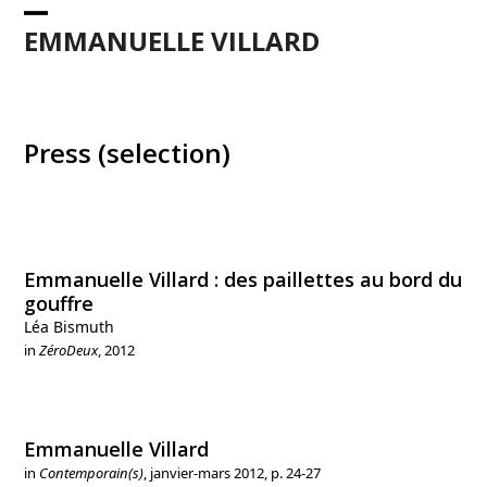
Skip
Open
Close
to
EMMANUELLE VILLARD
content
mobile
mobile
menu
menu
Press (selection)
Emmanuelle Villard : des paillettes au bord du
gouffre
Léa Bismuth
in
ZéroDeux
, 2012
Emmanuelle Villard
in
Contemporain(s)
, janvier-mars 2012, p. 24-27