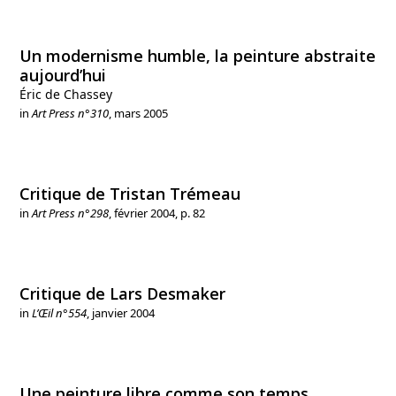
Un modernisme humble, la peinture abstraite
aujourd’hui
Éric de Chassey
in
Art Press n°310
, mars 2005
Critique de Tristan Trémeau
in
Art Press n°298
, février 2004, p. 82
Critique de Lars Desmaker
in
L’Œil n°554
, janvier 2004
Une peinture libre comme son temps