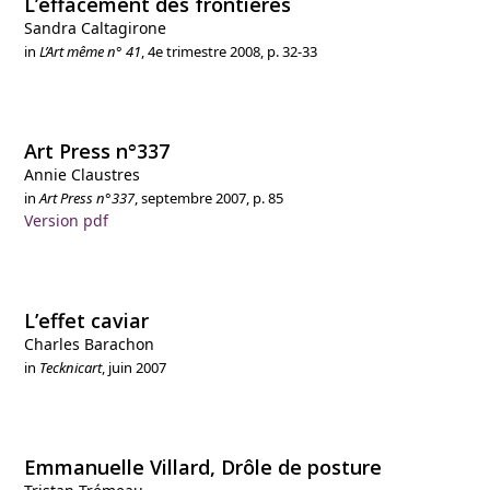
L’effacement des frontières
Sandra Caltagirone
in
L’Art même n° 41
, 4
e
trimestre 2008, p. 32-33
Art Press n°337
Annie Claustres
in
Art Press n°337
, septembre 2007, p. 85
Version pdf
L’effet caviar
Charles Barachon
in
Tecknicart
, juin 2007
Emmanuelle Villard, Drôle de posture