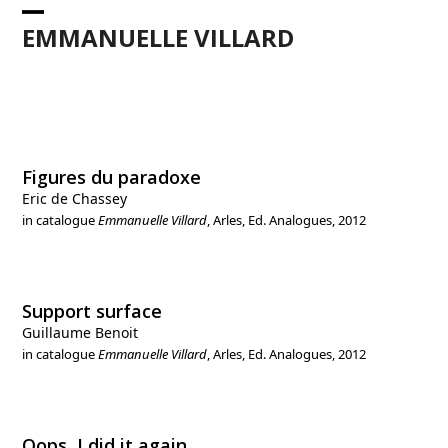
Skip
Open
Close
to
EMMANUELLE VILLARD
content
mobile
mobile
menu
menu
Figures du paradoxe
Eric de Chassey
in catalogue
Emmanuelle Villard
, Arles, Ed. Analogues, 2012
Support surface
Guillaume Benoit
in catalogue
Emmanuelle Villard
, Arles, Ed. Analogues, 2012
Oops, I did it again